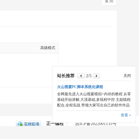
返 回
高级模式
站长推荐
2
/5
关闭
火山视窗PC脚本系统化课程
本版积分规则
全网最先进入火山视窗模拟+内存的教程 从零
基础开始讲解,大漠基础,多线程中控 主副线程
配合,全程实战 带领大家写出自己的软件作品
查看 »
|
正一编程
|
吉ICP备2022001135号
T+8, 2026-8-7 21:11
, Processed in 0.089953 second(s), 19 queries .