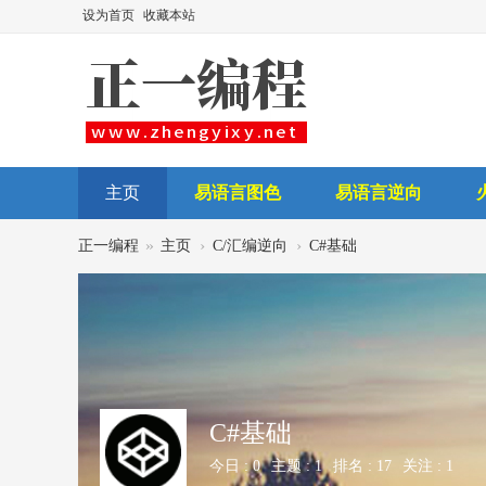
设为首页
收藏本站
主页
易语言图色
易语言逆向
后台讲师
»
›
›
正一编程
主页
C/汇编逆向
C#基础
C#基础
今日 :
0
主题 :
1
排名 :
17
关注 :
1